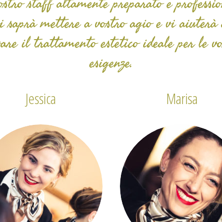
ostro staff altamente preparato e professi
i saprà mettere a vostro agio e vi aiuterà
vare il trattamento estetico ideale per le vo
esigenze.
Jessica
Marisa