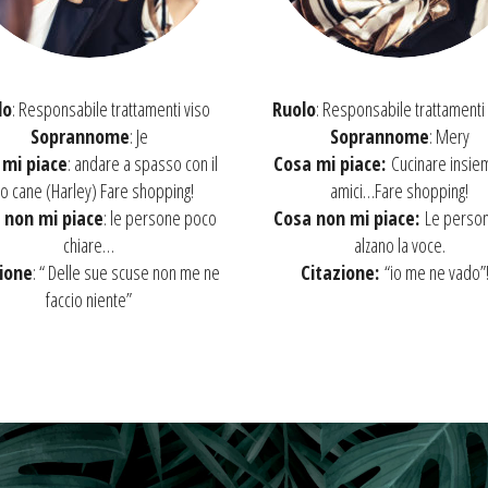
lo
: Responsabile trattamenti viso
Ruolo
: Responsabile trattamenti
Soprannome
: Je
Soprannome
: Mery
 mi piace
: andare a spasso con il
Cosa mi piace:
Cucinare insiem
o cane (Harley) Fare shopping!
amici…Fare shopping!
 non mi piace
: le persone poco
Cosa non mi piace:
Le person
chiare…
alzano la voce.
ione
: “ Delle sue scuse non me ne
Citazione:
“io me ne vado”!!
faccio niente”