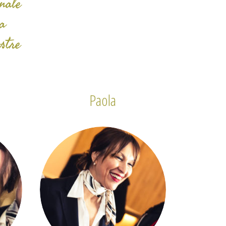
onale
 a
stre
Paola