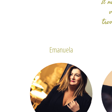
Il n
v
tro
Emanuela