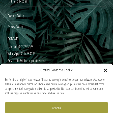
Il mio account
Cookie Policy
Privacy Policy
CONTATTI
Telefono 043494259
WhatsApp 3914684033
Email info@informapuntozero.it
Gestisci Consenso Cookie
SEGUICI SUI NOSTRI SOCIAL
Per fornire le migliori esperienze, utilizziamo tecnologie come i cookie per memorizzare e/o accedere
alle informazioni del dispositivo. Il consenso a queste tecnologie ci permetterà di elaborare dati come il
comportamento di navigazione o ID unici su questo sito. Non acconsentire o ritirare il consenso può
influire negativamente su alcune caratteristiche e funzioni.
METODI DI PAGAMENTO SICURI
Accetta