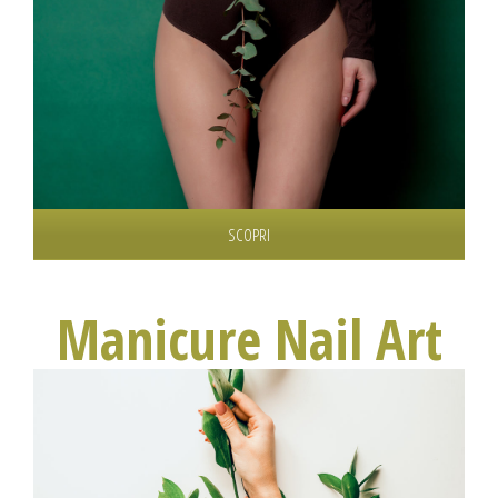
I trattamenti CORPO sono il nostro forte: disponiamo di
tecnologie all’avanguadia per cavitazione, radiofrequenza,
ultrasuoni e vacuum ma anche massaggi.
SCOPRI
Manicure Nail Art
Disponiamo di una sala manicure con due postazioni, siamo