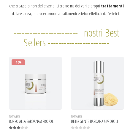
che creassero non delle semplici creme ma dei veri e propri
trattamenti
da fare a casa, in prosecuzione ai trattamenti estetici effettuati dall’estetista.
------------------------ I nostri Best
Sellers -----------------------
-10%
TRATTAMENTI
TRATTAMENTI
BURRO ALLA BARDANA & PROPOLI
DETERGENTE BARDANA & PROPOLI
3.00
out of 5
0
out of 5