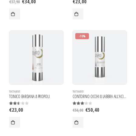
€
34,00
€
23,00
€
37,90
-10%
TRATTAMENTI
TRATTAMENTI
TONICO BARDANA & PROPOLI
CONTORNO OCCHI & LABBRA ALL’ACIDO JALURONICO
€
23,00
€
50,40
2.43
out of 5
3.00
out of 5
€
56,00