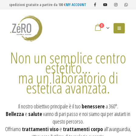
spedizioni gratuite a partire da 100 €
MY ACCOUNT
0
Non un semplice centro
estetico...
ma un laboratorio di
estetica avanzata.
Il nostro obiettivo principale è il tuo
benessere
a 360°.
Bellezza
e
salute
vanno di pari passo e noi siamo qui per aiutarti in
questo percorso.
Offriamo
trattamenti viso
e
trattamenti corpo
all’avanguardia,