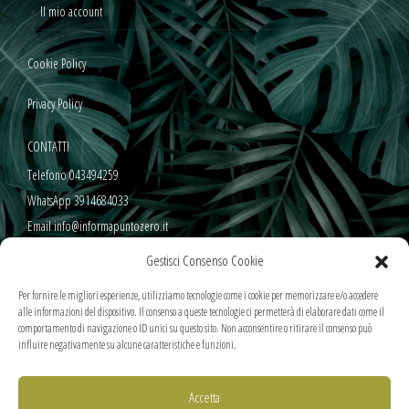
Il mio account
Cookie Policy
Privacy Policy
CONTATTI
Telefono 043494259
WhatsApp 3914684033
Email info@informapuntozero.it
Gestisci Consenso Cookie
SEGUICI SUI NOSTRI SOCIAL
Per fornire le migliori esperienze, utilizziamo tecnologie come i cookie per memorizzare e/o accedere
alle informazioni del dispositivo. Il consenso a queste tecnologie ci permetterà di elaborare dati come il
comportamento di navigazione o ID unici su questo sito. Non acconsentire o ritirare il consenso può
influire negativamente su alcune caratteristiche e funzioni.
METODI DI PAGAMENTO SICURI
Accetta