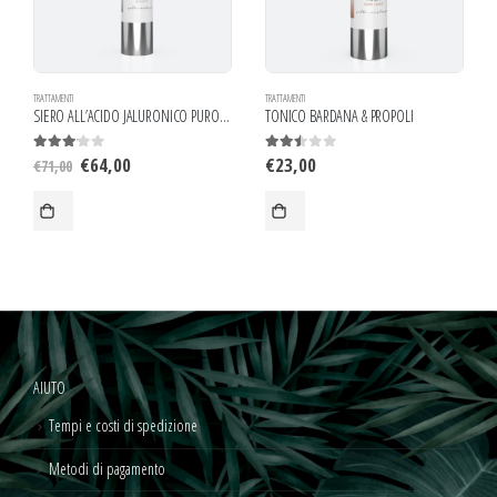
TRATTAMENTI
TRATTAMENTI
SIERO ALL’ACIDO JALURONICO PURO AL 100%
TONICO BARDANA & PROPOLI
CREMA AL RETINOLO
€
23,00
€
45,00
2.43
out of 5
0
out of 5
€
50,00
AIUTO
Tempi e costi di spedizione
Metodi di pagamento