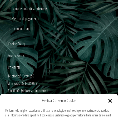
Tempi e costi di spedizione
Metodi di pagamento
Il mio account
Cookie Policy
Privacy Policy
CONTATTI
Telefono 043494259
WhatsApp 3914684033
Email info@informapuntozero.it
Gestisci Consenso Cookie
SEGUICI SUI NOSTRI SOCIAL
Per fornire le migliori esperienze, utilizziamo tecnologie come i cookie per memorizzare e/o accedere
alle informazioni del dispositivo. Il consenso a queste tecnologie ci permetterà di elaborare dati come il