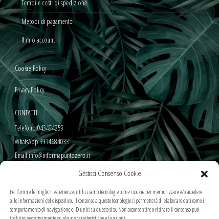
Tempi e costi di spedizione
Metodi di pagamento
Il mio account
Cookie Policy
Privacy Policy
CONTATTI
Telefono 043494259
WhatsApp 3914684033
Email info@informapuntozero.it
Gestisci Consenso Cookie
SEGUICI SUI NOSTRI SOCIAL
Per fornire le migliori esperienze, utilizziamo tecnologie come i cookie per memorizzare e/o accedere
alle informazioni del dispositivo. Il consenso a queste tecnologie ci permetterà di elaborare dati come il
comportamento di navigazione o ID unici su questo sito. Non acconsentire o ritirare il consenso può
influire negativamente su alcune caratteristiche e funzioni.