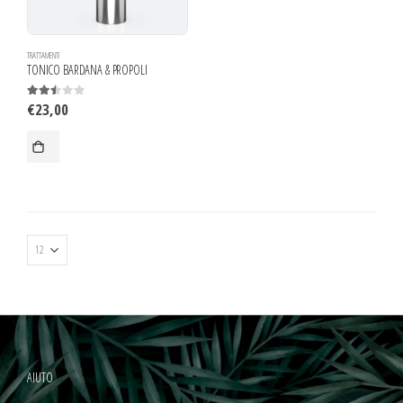
TRATTAMENTI
TONICO BARDANA & PROPOLI
€
23,00
2.43
out of 5
AIUTO