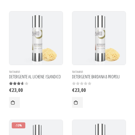
TRATTAMENTI
TRATTAMENTI
DETERGENTE AL LICHENE ISLANDICO
DETERGENTE BARDANA & PROPOLI
€
23,00
€
23,00
3.50
out of 5
0
out of 5
-10%