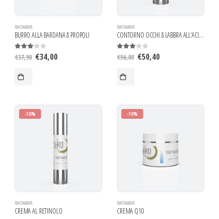
TRATTAMENTI
TRATTAMENTI
BURRO ALLA BARDANA & PROPOLI
CONTORNO OCCHI & LABBRA ALL’ACIDO JALURONICO
€
34,00
€
50,40
3.00
out of 5
3.00
out of 5
€
37,90
€
56,00
-10%
-10%
TRATTAMENTI
TRATTAMENTI
CREMA AL RETINOLO
CREMA Q10