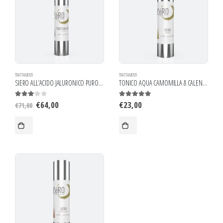
TRATTAMENTI
TRATTAMENTI
SIERO ALL’ACIDO JALURONICO PURO AL 100%
TONICO AQUA CAMOMILLA & CALENDULA
€
64,00
€
23,00
3.00
out of 5
5.00
out of 5
€
71,00