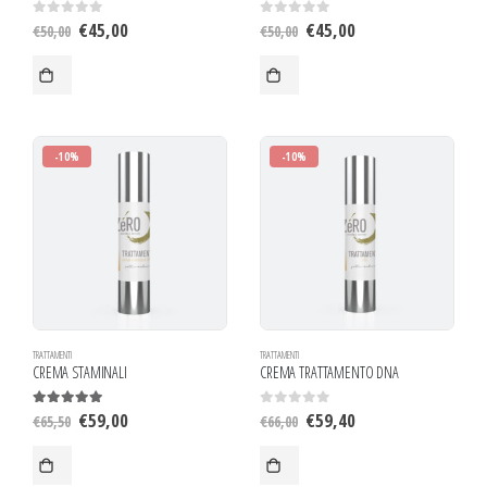
€
45,00
€
45,00
0
out of 5
0
out of 5
€
50,00
€
50,00
-10%
-10%
TRATTAMENTI
TRATTAMENTI
CREMA STAMINALI
CREMA TRATTAMENTO DNA
€
59,00
€
59,40
5.00
out of 5
0
out of 5
€
65,50
€
66,00