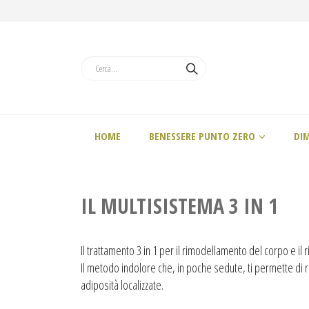
HOME
BENESSERE PUNTO ZERO
DI
IL MULTISISTEMA 3 IN 1
Il trattamento 3 in 1 per il rimodellamento del corpo e il
Il metodo indolore che, in poche sedute, ti permette di r
adiposità localizzate.