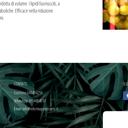
otta di volume. I lipidi fuoriusciti, a
aboliche. Efficace nella riduzione
mi.
CONTATTI
SEG
Telefono 043494259
WhatsApp 3914684033
Email info@informapuntozero.it
MET