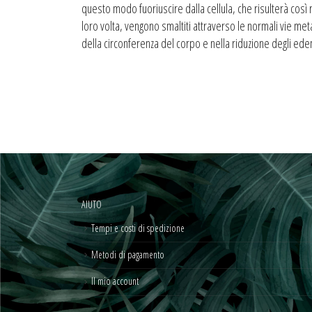
questo modo fuoriuscire dalla cellula, che risulterà così rid
loro volta, vengono smaltiti attraverso le normali vie met
della circonferenza del corpo e nella riduzione degli ede
AIUTO
Tempi e costi di spedizione
Metodi di pagamento
Il mio account